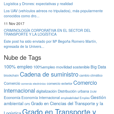
Logística y Drones: expectativas y realidad
Los UAV (vehículos aéreos no tripulados), más popularmente
conocidos como dro...
11 Nov 2017
CRIMINOLOGÍA CORPORATIVA EN EL SECTOR DEL
TRANSPORTE Y LA LOGÍSTICA
Este post ha sido enviado por Mª Begoña Romero Martín,
egresada de la Univers...
Nube de Tags
100% empleo
Big Data
100%empleo movilidad sostenible
Cadena de suministro
blockchain
cambio climático
Comercio
Comercio
comercio exterior
comercio electrónico
internacional
digitalización
Distribución urbana
DUM
Gestión
Economía
Economía Internacional
empleabilidad
Empleo
ambiental
Grado en Ciencias del Transporte y la
GPS
Grado en Transporte y
Logística