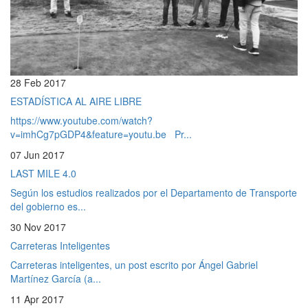
28 Feb 2017
ESTADÍSTICA AL AIRE LIBRE
https://www.youtube.com/watch?
v=imhCg7pGDP4&feature=youtu.be Pr...
07 Jun 2017
LAST MILE 4.0
Según los estudios realizados por el Departamento de Transporte
del gobierno es...
30 Nov 2017
Carreteras Inteligentes
Carreteras inteligentes, un post escrito por Ángel Gabriel
Martínez García (a...
11 Apr 2017