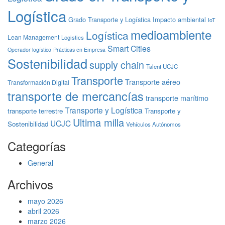
Logística
Grado Transporte y Logística
Impacto ambiental
IoT
medioambiente
Logística
Lean Management
Logistics
Smart Cities
Operador logístico
Prácticas en Empresa
Sostenibilidad
supply chain
Talent UCJC
Transporte
Transporte aéreo
Transformación Digital
transporte de mercancías
transporte marítimo
Transporte y Logística
transporte terrestre
Transporte y
Ultima milla
UCJC
Sostenibilidad
Vehículos Autónomos
Categorías
General
Archivos
mayo 2026
abril 2026
marzo 2026