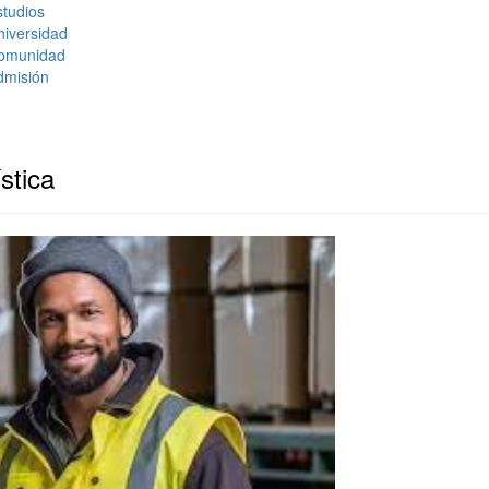
tudios
niversidad
omunidad
dmisión
stica