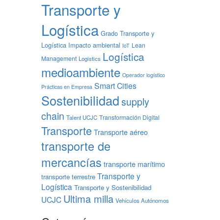
Transporte y
Logística
Grado Transporte y
Logística
Impacto ambiental
Lean
IoT
Logística
Management
Logistics
medioambiente
Operador logístico
Smart Cities
Prácticas en Empresa
Sostenibilidad
supply
chain
Transformación Digital
Talent UCJC
Transporte
Transporte aéreo
transporte de
mercancías
transporte marítimo
Transporte y
transporte terrestre
Logística
Transporte y Sostenibilidad
Ultima milla
UCJC
Vehículos Autónomos