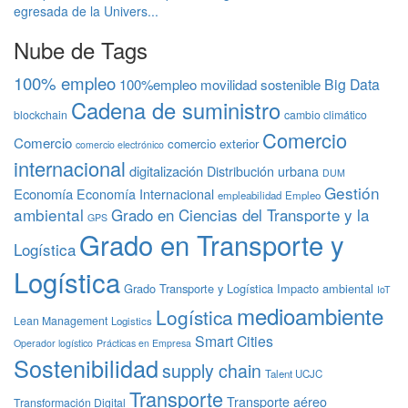
egresada de la Univers...
Nube de Tags
100% empleo
Big Data
100%empleo movilidad sostenible
Cadena de suministro
blockchain
cambio climático
Comercio
Comercio
comercio exterior
comercio electrónico
internacional
digitalización
Distribución urbana
DUM
Gestión
Economía
Economía Internacional
empleabilidad
Empleo
ambiental
Grado en Ciencias del Transporte y la
GPS
Grado en Transporte y
Logística
Logística
Grado Transporte y Logística
Impacto ambiental
IoT
medioambiente
Logística
Lean Management
Logistics
Smart Cities
Operador logístico
Prácticas en Empresa
Sostenibilidad
supply chain
Talent UCJC
Transporte
Transporte aéreo
Transformación Digital