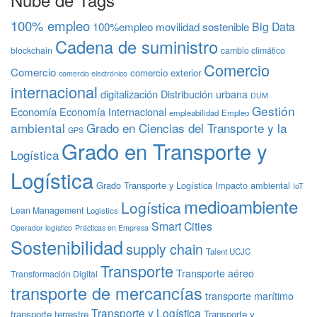
100% empleo
Big Data
100%empleo movilidad sostenible
Cadena de suministro
blockchain
cambio climático
Comercio
Comercio
comercio exterior
comercio electrónico
internacional
digitalización
Distribución urbana
DUM
Gestión
Economía
Economía Internacional
empleabilidad
Empleo
ambiental
Grado en Ciencias del Transporte y la
GPS
Grado en Transporte y
Logística
Logística
Grado Transporte y Logística
Impacto ambiental
IoT
medioambiente
Logística
Lean Management
Logistics
Smart Cities
Operador logístico
Prácticas en Empresa
Sostenibilidad
supply chain
Talent UCJC
Transporte
Transporte aéreo
Transformación Digital
transporte de mercancías
transporte marítimo
Transporte y Logística
transporte terrestre
Transporte y