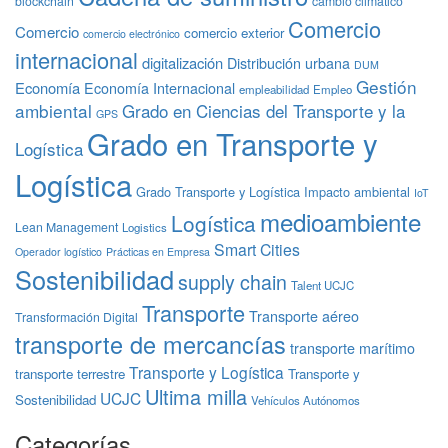
blockchain
cambio climático
Comercio
Comercio
comercio exterior
comercio electrónico
internacional
digitalización
Distribución urbana
DUM
Gestión
Economía
Economía Internacional
empleabilidad
Empleo
ambiental
Grado en Ciencias del Transporte y la
GPS
Grado en Transporte y
Logística
Logística
Grado Transporte y Logística
Impacto ambiental
IoT
medioambiente
Logística
Lean Management
Logistics
Smart Cities
Operador logístico
Prácticas en Empresa
Sostenibilidad
supply chain
Talent UCJC
Transporte
Transporte aéreo
Transformación Digital
transporte de mercancías
transporte marítimo
Transporte y Logística
transporte terrestre
Transporte y
Ultima milla
UCJC
Sostenibilidad
Vehículos Autónomos
Categorías