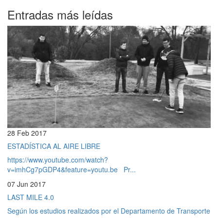
Entradas más leídas
28 Feb 2017
ESTADÍSTICA AL AIRE LIBRE
https://www.youtube.com/watch?
v=imhCg7pGDP4&feature=youtu.be Pr...
07 Jun 2017
LAST MILE 4.0
Según los estudios realizados por el Departamento de Transporte