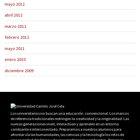
mayo 2012
abril 2012
marzo 2012
febrero 2012
mayo 2011
enero 2010
diciembre 2009
Los universitarios no buscan una educación convencional. Los marcos
de referencia tradicionales restringen la creatividad y la originalidad. Las
nuevas generaciones viven, interactúan y aprenden en un entorno
cambiante e interconectado. Preparamos a nuestros alumnos para
afrontar vía las humanidades, las ciencias y la tecnología los retos de
una sociedad dinámica y de unas profesiones cambiantes. Personas