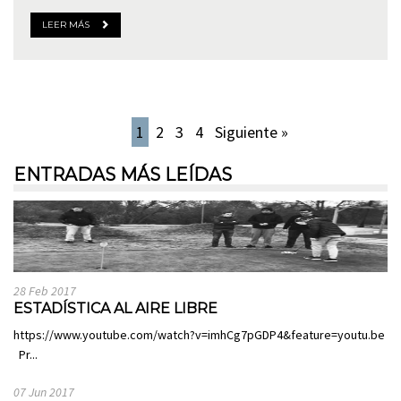
LEER MÁS
1
2
3
4
Siguiente »
ENTRADAS MÁS LEÍDAS
28 Feb 2017
ESTADÍSTICA AL AIRE LIBRE
https://www.youtube.com/watch?v=imhCg7pGDP4&feature=youtu.be
Pr...
07 Jun 2017