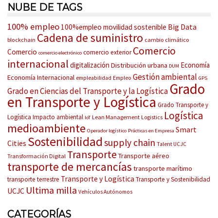
NUBE DE TAGS
100% empleo
Big Data
100%empleo movilidad sostenible
Cadena de suministro
blockchain
cambio climático
Comercio
Comercio
comercio exterior
comercio electrónico
internacional
digitalización
Economía
Distribución urbana
DUM
Gestión ambiental
Economía Internacional
empleabilidad
Empleo
GPS
Grado
Grado en Ciencias del Transporte y la Logística
en Transporte y Logística
Grado Transporte y
Logística
Logística
Impacto ambiental
Lean Management
Logistics
IoT
medioambiente
Smart
Operador logístico
Prácticas en Empresa
Sostenibilidad
supply chain
Cities
Talent UCJC
Transporte
Transporte aéreo
Transformación Digital
transporte de mercancías
transporte marítimo
Transporte y Logística
transporte terrestre
Transporte y Sostenibilidad
Ultima milla
UCJC
Vehículos Autónomos
CATEGORÍAS