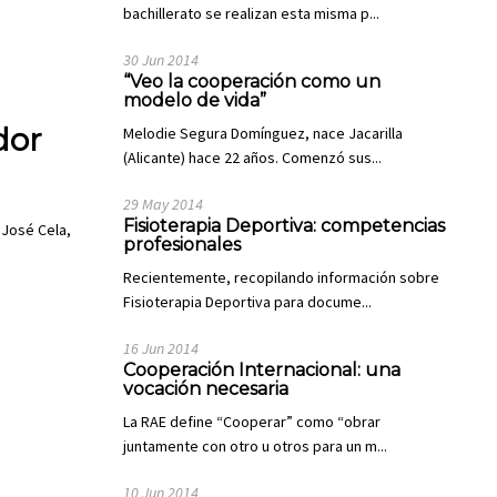
bachillerato se realizan esta misma p...
30 Jun 2014
“Veo la cooperación como un
modelo de vida”
dor
Melodie Segura Domínguez, nace Jacarilla
(Alicante) hace 22 años. Comenzó sus...
29 May 2014
Fisioterapia Deportiva: competencias
 José Cela,
profesionales
Recientemente, recopilando información sobre
Fisioterapia Deportiva para docume...
16 Jun 2014
Cooperación Internacional: una
vocación necesaria
La RAE define “Cooperar” como “obrar
juntamente con otro u otros para un m...
10 Jun 2014