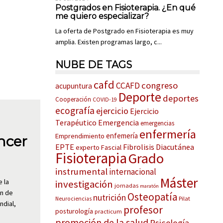
Postgrados en Fisioterapia. ¿En qué
me quiero especializar?
La oferta de Postgrado en Fisioterapia es muy
amplia. Existen programas largo, c...
NUBE DE TAGS
cafd
congreso
CCAFD
acupuntura
Deporte
deportes
Cooperación
COVID-19
ecografía
ejercicio
Ejercicio
Terapéutico
Emergencia
emergencias
enfermería
enfemería
Emprendimiento
ncer
EPTE
Fibrolisis Diacutánea
experto
Fascial
Fisioterapia
Grado
instrumental
internacional
Máster
 la
investigación
jornadas
maratón
ón de
Osteopatía
nutrición
Pilat
Neurociencias
ndial,
profesor
posturología
practicum
promoción de la salud
Psicología