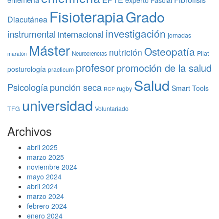
Fisioterapia
Grado
Diacutánea
investigación
instrumental
internacional
jornadas
Máster
Osteopatía
nutrición
Pilat
Neurociencias
maratón
profesor
promoción de la salud
posturología
practicum
Salud
Psicología
punción seca
Smart Tools
rugby
RCP
universidad
TFG
Voluntariado
Archivos
abril 2025
marzo 2025
noviembre 2024
mayo 2024
abril 2024
marzo 2024
febrero 2024
enero 2024