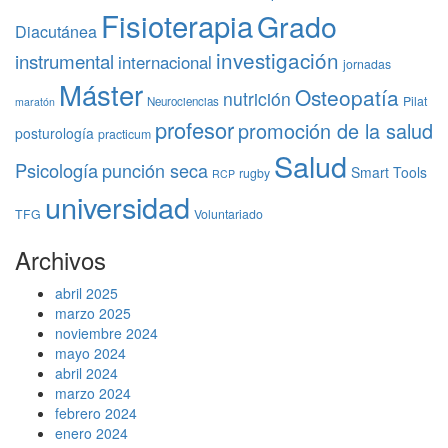
Fisioterapia
Grado
Diacutánea
investigación
instrumental
internacional
jornadas
Máster
Osteopatía
nutrición
Pilat
Neurociencias
maratón
profesor
promoción de la salud
posturología
practicum
Salud
Psicología
punción seca
Smart Tools
rugby
RCP
universidad
TFG
Voluntariado
Archivos
abril 2025
marzo 2025
noviembre 2024
mayo 2024
abril 2024
marzo 2024
febrero 2024
enero 2024