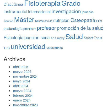
Fisioterapia
Grado
Diacutánea
investigación
instrumental
internacional
jornadas
Máster
Osteopatía
nutrición
Pilat
Neurociencias
maratón
profesor
promoción de la salud
posturología
practicum
Salud
Psicología
punción seca
Smart Tools
rugby
RCP
universidad
TFG
Voluntariado
Archivos
abril 2025
marzo 2025
noviembre 2024
mayo 2024
abril 2024
marzo 2024
febrero 2024
enero 2024
noviembre 2023