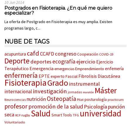
10 Jun 2014
Postgrados en Fisioterapia. ¿En qué me quiero
especializar?
La oferta de Postgrado en Fisioterapia es muy amplia. Existen
programas largo, c...
NUBE DE TAGS
cafd
congreso
CCAFD
acupuntura
Cooperación
COVID-19
Deporte
ecografía
deportes
ejercicio
Ejercicio
Terapéutico
Emergencia
enfemería
Emprendimiento
emergencias
enfermería
EPTE
Fibrolisis Diacutánea
experto
Fascial
Fisioterapia
Grado
instrumental
Máster
investigación
internacional
jornadas
maratón
Osteopatía
nutrición
posturología
Pilat
practicum
Neurociencias
profesor
promoción de la salud
Psicología
punción
Salud
universidad
seca
Smart Tools
rugby
TFG
RCP
Voluntariado