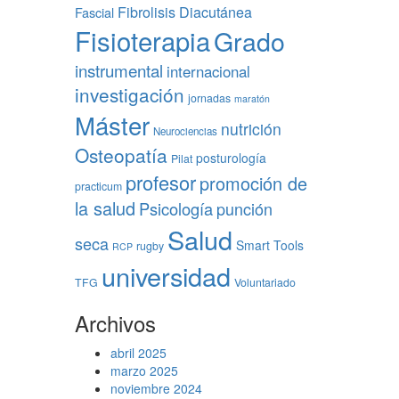
Fibrolisis Diacutánea
Fascial
Fisioterapia
Grado
instrumental
internacional
investigación
jornadas
maratón
Máster
nutrición
Neurociencias
Osteopatía
posturología
Pilat
profesor
promoción de
practicum
la salud
Psicología
punción
Salud
seca
Smart Tools
rugby
RCP
universidad
TFG
Voluntariado
Archivos
abril 2025
marzo 2025
noviembre 2024