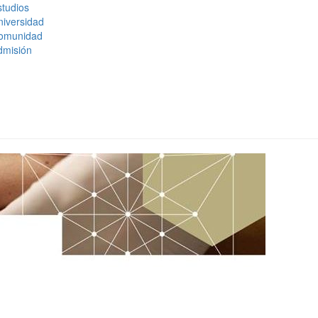
tudios
niversidad
omunidad
dmisión