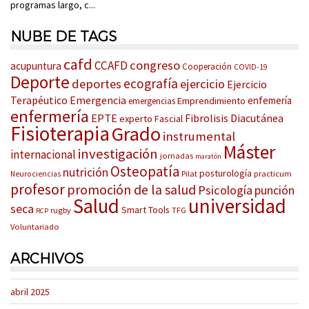
programas largo, c...
NUBE DE TAGS
cafd
congreso
CCAFD
acupuntura
Cooperación
COVID-19
Deporte
ecografía
deportes
ejercicio
Ejercicio
Terapéutico
Emergencia
enfemería
Emprendimiento
emergencias
enfermería
EPTE
Fibrolisis Diacutánea
experto
Fascial
Fisioterapia
Grado
instrumental
Máster
investigación
internacional
jornadas
maratón
Osteopatía
nutrición
posturología
Pilat
practicum
Neurociencias
profesor
promoción de la salud
Psicología
punción
Salud
universidad
seca
Smart Tools
rugby
TFG
RCP
Voluntariado
ARCHIVOS
abril 2025