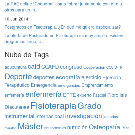
La RAE define “Cooperar” como “obrar juntamente con otro u
otros para un m...
10 Jun 2014
Postgrados en Fisioterapia. ¿En qué me quiero especializar?
La oferta de Postgrado en Fisioterapia es muy amplia. Existen
programas largo, c...
Nube de Tags
cafd
congreso
CCAFD
acupuntura
Cooperación
COVID-19
Deporte
ecografía
deportes
ejercicio
Ejercicio
Terapéutico
Emergencia
Emprendimiento
emergencias
enfermería
EPTE
Fibrolisis
enfemería
experto
Fascial
Fisioterapia
Grado
Diacutánea
investigación
instrumental
internacional
jornadas
Máster
Osteopatía
nutrición
Pilat
Neurociencias
maratón