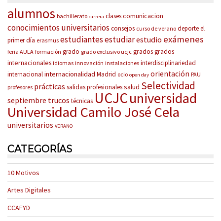
alumnos
comunicacion
clases
bachillerato
carrera
conocimientos universitarios
consejos
deporte
el
curso de verano
exámenes
estudiantes
estudiar
estudio
primer día
erasmus
grados
grados
grado
feria AULA
formación
grado exclusivo ucjc
internacionales
interdisciplinariedad
idiomas
innovación
instalaciones
orientación
internacionalidad
internacional
Madrid
ocio
PAU
open day
Selectividad
prácticas
salud
salidas profesionales
profesores
UCJC
universidad
trucos
septiembre
técnicas
Universidad Camilo José Cela
universitarios
VERANO
CATEGORÍAS
10 Motivos
Artes Digitales
CCAFYD