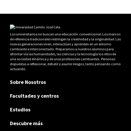
Los universitarios no buscan una educación convencional. Los marcos
de referencia tradicionales restringen la creatividad y la originalidad. Las
nuevas generaciones viven, interactúan y aprenden en un entorno
cambiante e interconectado. Preparamos a nuestros alumnos para
afrontar vía las humanidades, las ciencias y la tecnología los retos de
una sociedad dinámica y de unas profesiones cambiantes. Personas
dispuestas a reflexionar, debatir y asumir riesgos, tanto pensando como
actuando.
Sobre Nosotros
Facultades y centros
Estudios
Descubre más