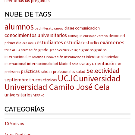
Leer todas las preguntas
NUBE DE TAGS
alumnos
comunicacion
clases
bachillerato
carrera
conocimientos universitarios
consejos
deporte
el
curso de verano
exámenes
estudiantes
estudiar
estudio
primer día
erasmus
grados
grados
grado
feria AULA
formación
grado exclusivo ucjc
internacionales
interdisciplinariedad
idiomas
innovación
instalaciones
orientación
internacionalidad
internacional
Madrid
ocio
PAU
open day
Selectividad
prácticas
salud
salidas profesionales
profesores
UCJC
universidad
trucos
septiembre
técnicas
Universidad Camilo José Cela
universitarios
VERANO
CATEGORÍAS
10 Motivos
Artes Digitales