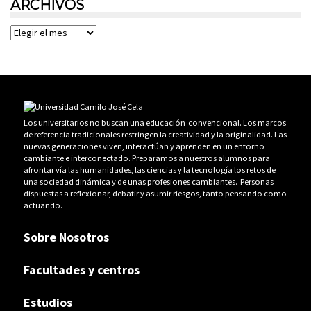
ARCHIVOS
Archivos
Los universitarios no buscan una educación convencional. Los marcos
de referencia tradicionales restringen la creatividad y la originalidad. Las
nuevas generaciones viven, interactúan y aprenden en un entorno
cambiante e interconectado. Preparamos a nuestros alumnos para
afrontar vía las humanidades, las ciencias y la tecnología los retos de
una sociedad dinámica y de unas profesiones cambiantes. Personas
dispuestas a reflexionar, debatir y asumir riesgos, tanto pensando como
actuando.
Sobre Nosotros
Facultades y centros
Estudios