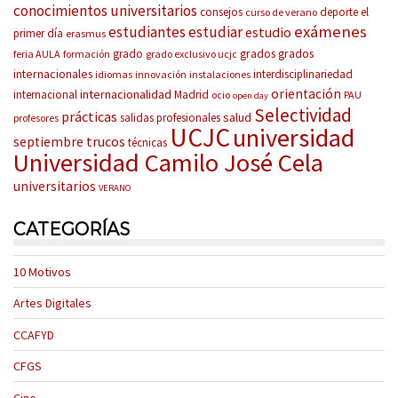
conocimientos universitarios
consejos
deporte
el
curso de verano
exámenes
estudiantes
estudiar
estudio
primer día
erasmus
grados
grados
grado
feria AULA
formación
grado exclusivo ucjc
internacionales
interdisciplinariedad
idiomas
innovación
instalaciones
orientación
internacionalidad
internacional
Madrid
ocio
PAU
open day
Selectividad
prácticas
salud
salidas profesionales
profesores
UCJC
universidad
trucos
septiembre
técnicas
Universidad Camilo José Cela
universitarios
VERANO
CATEGORÍAS
10 Motivos
Artes Digitales
CCAFYD
CFGS
Cine