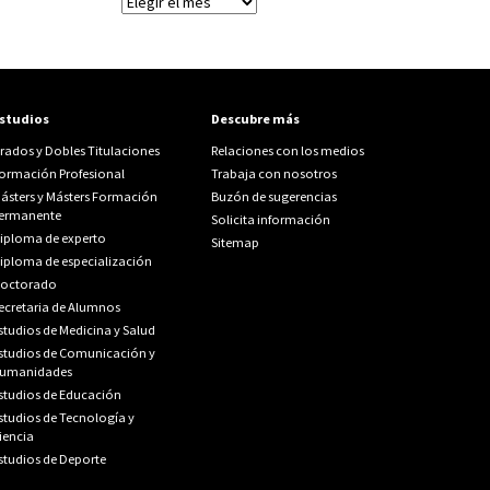
Archivos
studios
Descubre más
rados y Dobles Titulaciones
Relaciones con los medios
ormación Profesional
Trabaja con nosotros
ásters y Másters Formación
Buzón de sugerencias
ermanente
Solicita información
iploma de experto
Sitemap
iploma de especialización
octorado
ecretaria de Alumnos
studios de Medicina y Salud
studios de Comunicación y
umanidades
studios de Educación
studios de Tecnología y
iencia
studios de Deporte