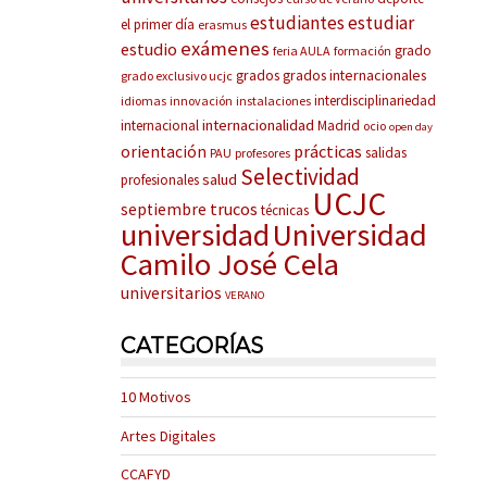
estudiantes
estudiar
el primer día
erasmus
exámenes
estudio
grado
feria AULA
formación
grados
grados internacionales
grado exclusivo ucjc
interdisciplinariedad
idiomas
innovación
instalaciones
internacionalidad
internacional
Madrid
ocio
open day
prácticas
orientación
salidas
PAU
profesores
Selectividad
salud
profesionales
UCJC
trucos
septiembre
técnicas
universidad
Universidad
Camilo José Cela
universitarios
VERANO
CATEGORÍAS
10 Motivos
Artes Digitales
CCAFYD