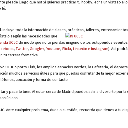
te ¡desde luego que no! Si quieres practicar tu hobby, echa un vistazo a l
 tú.
l
. Incluye toda la información de clases, prácticas, talleres,
entrenamientos
 Ajústalo según las necesidades que
enda UCJC
de modo que no te pierdas ninguno de los estupendos eventos
acebook
,
Twitter
,
Google+
,
Youtube
,
Flickr
,
Linkedin
e Instagram
). Así podrá
n tu carrera formativa.
tivo UCJC Sports Club, los amplios espacios verdes, la Cafetería, el depar
ición muchos servicios útiles para que puedas disfrutar de la mejor experi
teléfonos, ubicación y forma de contacto.
tar y pasarlo bien. Al estar cerca de Madrid puedes salir a divertirte por la 
son únicos.
UCJC. Ante cualquier problema, duda o cuestión, recuerda que tienes a tu di