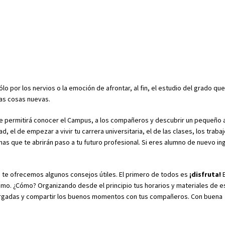
o por los nervios o la emoción de afrontar, al fin, el estudio del grado que
has cosas nuevas.
e permitirá conocer el Campus, a los compañeros y descubrir un pequeño a
 el de empezar a vivir tu carrera universitaria, el de las clases, los trabaj
mas que te abrirán paso a tu futuro profesional. Si eres alumno de nuevo in
, te ofrecemos algunos consejos útiles. El primero de todos es
¡disfruta!
E
ximo. ¿Cómo? Organizando desde el principio tus horarios y materiales de e
s cargadas y compartir los buenos momentos con tus compañeros. Con buena