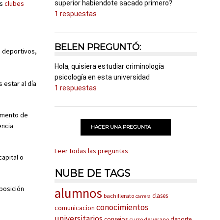
os
clubes
superior habiendote sacado primero?
1 respuestas
BELEN PREGUNTÓ:
 deportivos,
Hola, quisiera estudiar criminología
psicología en esta universidad
s estar al día
1 respuestas
tamento de
encia
HACER UNA PREGUNTA
Leer todas las preguntas
capital o
NUBE DE TAGS
sposición
alumnos
clases
bachillerato
carrera
conocimientos
comunicacion
universitarios
consejos
deporte
curso de verano