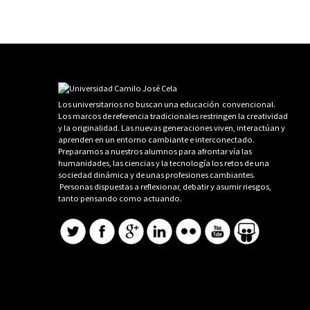
Los universitarios no buscan una educación convencional.
Los marcos de referencia tradicionales restringen la creatividad
y la originalidad. Las nuevas generaciones viven, interactúan y
aprenden en un entorno cambiante e interconectado.
Preparamos a nuestros alumnos para afrontar vía las
humanidades, las ciencias y la tecnología los retos de una
sociedad dinámica y de unas profesiones cambiantes.
Personas dispuestas a reflexionar, debatir y asumir riesgos,
tanto pensando como actuando.