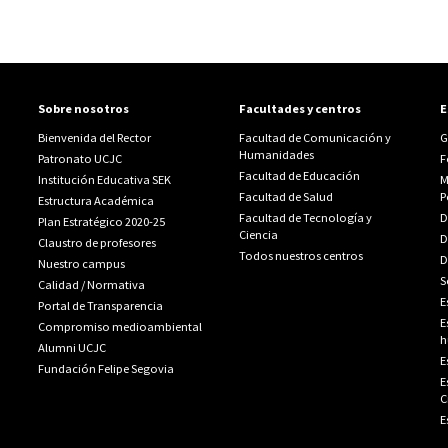
Sobre nosotros
Facultades y centros
E
Bienvenida del Rector
Facultad de Comunicación y
G
Humanidades
Patronato UCJC
F
Facultad de Educación
Institución Educativa SEK
M
Facultad de Salud
P
Estructura Académica
Facultad de Tecnología y
D
Plan Estratégico 2020-25
Ciencia
D
Claustro de profesores
Todos nuestros centros
D
Nuestro campus
S
Calidad
/
Normativa
E
Portal de Transparencia
E
Compromiso medioambiental
h
Alumni UCJC
E
Fundación Felipe Segovia
E
C
E