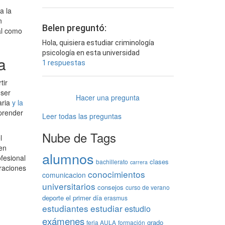
a la
n
Belen preguntó:
al como
Hola, quisiera estudiar criminología
psicología en esta universidad
a
1 respuestas
tir
 ser
Hacer una pregunta
aria
y la
aprender
Leer todas las preguntas
Nube de Tags
l
 en
alumnos
ofesional
clases
bachillerato
carrera
raciones
conocimientos
comunicacion
universitarios
consejos
curso de verano
deporte
el primer día
erasmus
estudiantes
estudiar
estudio
exámenes
grado
feria AULA
formación