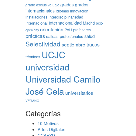
grados
grados
grado exclusivo ucjc
internacionales
idiomas
innovación
interdisciplinariedad
instalaciones
internacionalidad
internacional
Madrid
ocio
orientación
PAU
profesores
open day
prácticas
salud
salidas profesionales
Selectividad
trucos
septiembre
UCJC
técnicas
universidad
Universidad Camilo
José Cela
universitarios
VERANO
Categorías
10 Motivos
Artes Digitales
CCAFYD