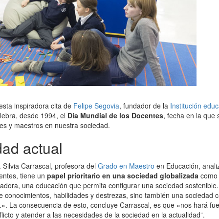
sta inspiradora cita de
Felipe Segovia
, fundador de la
Institución edu
elebra, desde 1994, el
Día Mundial de los Docentes
, fecha en la que 
es y maestros en nuestra sociedad.
dad actual
 Silvia Carrascal, profesora del
Grado en Maestro
en Educación, anal
entes, tiene un
papel prioritario en una sociedad globalizada
como 
adora, una educación que permita configurar una sociedad sostenible.
de conocimientos, habilidades y destrezas, sino también una sociedad 
…». La consecuencia de esto, concluye Carrascal, es que «nos hará fue
licto y atender a las necesidades de la sociedad en la actualidad”.