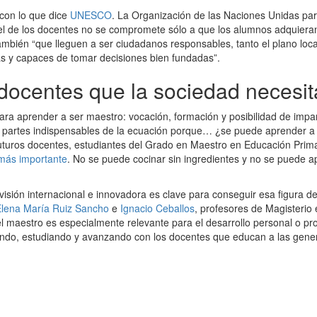
 con lo que dice
UNESCO
. La Organización de las Naciones Unidas par
apel de los docentes no se compromete sólo a que los alumnos adquiera
ambién “que lleguen a ser ciudadanos responsables, tanto el plano loc
as y capaces de tomar decisiones bien fundadas”.
docentes que la sociedad necesit
ra aprender a ser maestro: vocación, formación y posibilidad de impar
as partes indispensables de la ecuación porque… ¿se puede aprender a
 futuros docentes, estudiantes del Grado en Maestro en Educación Prim
 más importante
. No se puede cocinar sin ingredientes y no se puede 
isión internacional e innovadora es clave para conseguir esa figura de
lena María Ruiz Sancho
e
Ignacio Ceballos
, profesores de Magisterio
el maestro es especialmente relevante para el desarrollo personal o pr
vando, estudiando y avanzando con los docentes que educan a las gene