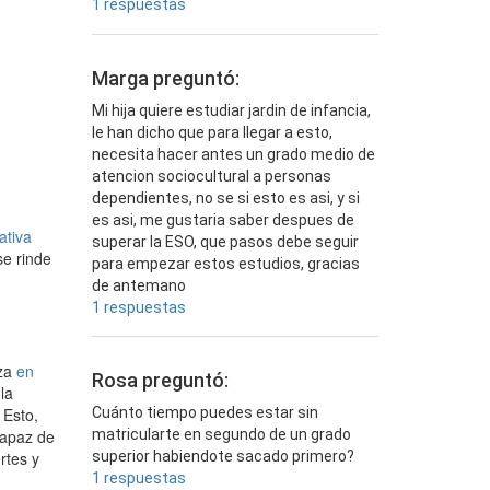
1 respuestas
Marga preguntó:
Mi hija quiere estudiar jardin de infancia,
le han dicho que para llegar a esto,
necesita hacer antes un grado medio de
atencion sociocultural a personas
dependientes, no se si esto es asi, y si
es asi, me gustaria saber despues de
cativa
superar la ESO, que pasos debe seguir
se rinde
para empezar estos estudios, gracias
de antemano
1 respuestas
iza
en
Rosa preguntó:
la
Cuánto tiempo puedes estar sin
 Esto,
matricularte en segundo de un grado
capaz de
superior habiendote sacado primero?
rtes y
1 respuestas