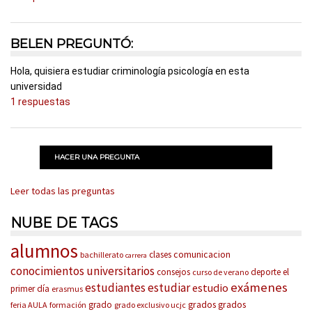
BELEN PREGUNTÓ:
Hola, quisiera estudiar criminología psicología en esta
universidad
1 respuestas
HACER UNA PREGUNTA
Leer todas las preguntas
NUBE DE TAGS
alumnos
comunicacion
clases
bachillerato
carrera
conocimientos universitarios
consejos
deporte
el
curso de verano
exámenes
estudiantes
estudiar
estudio
primer día
erasmus
grados
grados
grado
feria AULA
formación
grado exclusivo ucjc