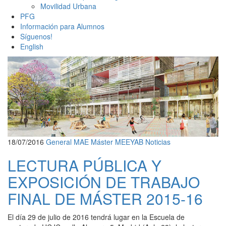
Movilidad Urbana
PFG
Información para Alumnos
Síguenos!
English
18/07/2016
General
MAE
Máster
MEEYAB
Noticias
LECTURA PÚBLICA Y
EXPOSICIÓN DE TRABAJO
FINAL DE MÁSTER 2015-16
El día 29 de julio de 2016 tendrá lugar en la Escuela de