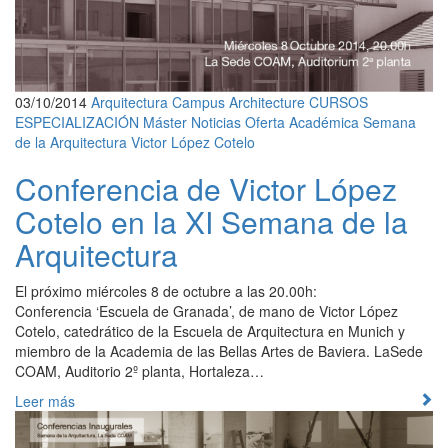
03/10/2014
Arquitectura
Campus Architecture
CURSOS
ESPECIALIZACIÓN
Máster
Noticias
Oferta Académica
Semana
de la Arquitectura
Victor López Cotelo
Conferencia de Victor López
Cotelo en la XI Semana de la
Arquitectura
El próximo miércoles 8 de octubre a las 20.00h:
Conferencia ‘Escuela de Granada’, de mano de Victor López
Cotelo, catedrático de la Escuela de Arquitectura en Munich y
miembro de la Academia de las Bellas Artes de Baviera. LaSede
COAM, Auditorio 2º planta, Hortaleza…
Leer más