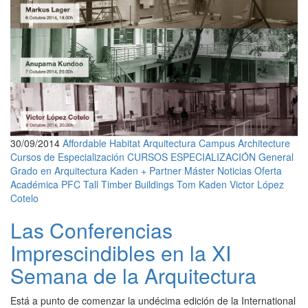
30/09/2014
Affordable Habitat
Arquitectura
Campus Architecture
Cursos de Especialización
CURSOS ESPECIALIZACIÓN
General
Grado en Arquitectura
Kaden + Partner
Máster
Noticias
Oferta
Académica
PFC
Tall Timber Buildings
Tom Kaden
Victor López
Cotelo
Las Conferencias
Imprescindibles en la XI
Semana de la Arquitectura
Está a punto de comenzar la undécima edición de la International