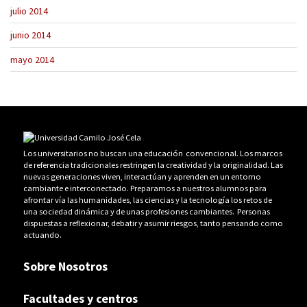
julio 2014
junio 2014
mayo 2014
Los universitarios no buscan una educación convencional. Los marcos
de referencia tradicionales restringen la creatividad y la originalidad. Las
nuevas generaciones viven, interactúan y aprenden en un entorno
cambiante e interconectado. Preparamos a nuestros alumnos para
afrontar vía las humanidades, las ciencias y la tecnología los retos de
una sociedad dinámica y de unas profesiones cambiantes. Personas
dispuestas a reflexionar, debatir y asumir riesgos, tanto pensando como
actuando.
Sobre Nosotros
Facultades y centros