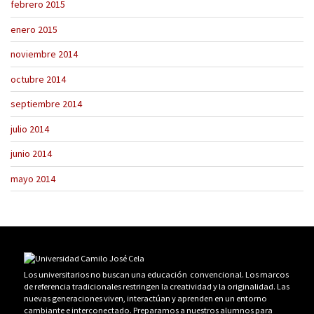
febrero 2015
enero 2015
noviembre 2014
octubre 2014
septiembre 2014
julio 2014
junio 2014
mayo 2014
Los universitarios no buscan una educación convencional. Los marcos
de referencia tradicionales restringen la creatividad y la originalidad. Las
nuevas generaciones viven, interactúan y aprenden en un entorno
cambiante e interconectado. Preparamos a nuestros alumnos para