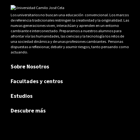
Los universitarios no buscan una educación convencional. Los marcos
de referencia tradicionales restringen la creatividad y la originalidad. Las
nuevas generaciones viven, interactúan y aprenden en un entorno
cambiante e interconectado. Preparamos a nuestros alumnos para
afrontar vía las humanidades, las ciencias y la tecnología los retos de
una sociedad dinámica y de unas profesiones cambiantes. Personas
dispuestas a reflexionar, debatir y asumir riesgos, tanto pensando como
actuando.
Sobre Nosotros
Facultades y centros
Estudios
Descubre más