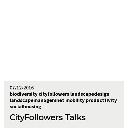
07/12/2016
biodiversity
cityfollowers
landscapedesign
landscapemanagemnet
mobility
producttivity
socialhousing
CityFollowers Talks