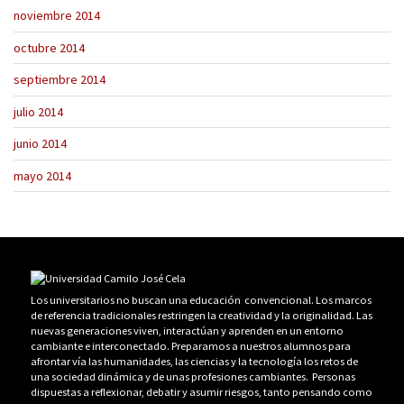
noviembre 2014
octubre 2014
septiembre 2014
julio 2014
junio 2014
mayo 2014
Los universitarios no buscan una educación convencional. Los marcos
de referencia tradicionales restringen la creatividad y la originalidad. Las
nuevas generaciones viven, interactúan y aprenden en un entorno
cambiante e interconectado. Preparamos a nuestros alumnos para
afrontar vía las humanidades, las ciencias y la tecnología los retos de
una sociedad dinámica y de unas profesiones cambiantes. Personas
dispuestas a reflexionar, debatir y asumir riesgos, tanto pensando como