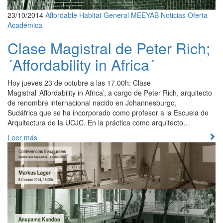
23/10/2014
Affordable Habitat
General
MEEYAB
Noticias
Oferta
Académica
Clase Magistral de Peter Rich;
´Affordability in Africa´
Hoy jueves 23 de octubre a las 17.00h: Clase
Magistral ‘Affordability in Africa’, a cargo de Peter Rich, arquitecto
de renombre internacional nacido en Johannesburgo,
Sudáfrica que se ha incorporado como profesor a la Escuela de
Arquitectura de la UCJC. En la práctica como arquitecto…
Leer más