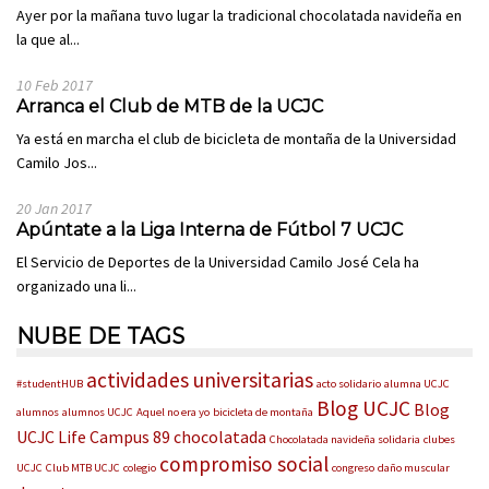
Ayer por la mañana tuvo lugar la tradicional chocolatada navideña en
la que al...
10 Feb 2017
Arranca el Club de MTB de la UCJC
Ya está en marcha el club de bicicleta de montaña de la Universidad
Camilo Jos...
20 Jan 2017
Apúntate a la Liga Interna de Fútbol 7 UCJC
El Servicio de Deportes de la Universidad Camilo José Cela ha
organizado una li...
NUBE DE TAGS
actividades universitarias
#studentHUB
acto solidario
alumna UCJC
Blog UCJC
Blog
alumnos
alumnos UCJC
Aquel no era yo
bicicleta de montaña
UCJC Life
Campus 89
chocolatada
Chocolatada navideña solidaria
clubes
compromiso social
UCJC
Club MTB UCJC
colegio
congreso
daño muscular