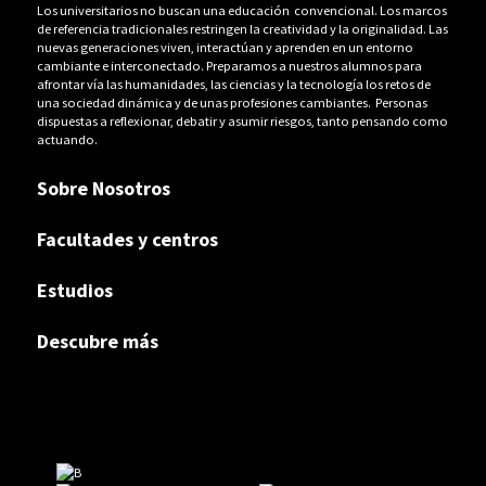
Los universitarios no buscan una educación convencional. Los marcos
de referencia tradicionales restringen la creatividad y la originalidad. Las
nuevas generaciones viven, interactúan y aprenden en un entorno
cambiante e interconectado. Preparamos a nuestros alumnos para
afrontar vía las humanidades, las ciencias y la tecnología los retos de
una sociedad dinámica y de unas profesiones cambiantes. Personas
dispuestas a reflexionar, debatir y asumir riesgos, tanto pensando como
actuando.
Sobre Nosotros
Facultades y centros
Estudios
Descubre más