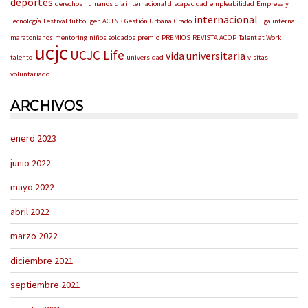
deportes
derechos humanos
día internacional discapacidad
empleabilidad
Empresa y
internacional
Tecnología
Festival
fútbol
gen ACTN3
Gestión Urbana
Grado
liga interna
maratonianos
mentoring
niños soldados
premio
PREMIOS
REVISTA ACOP
Talent at Work
ucjc
UCJC Life
vida universitaria
talento
universidad
visitas
voluntariado
ARCHIVOS
enero 2023
junio 2022
mayo 2022
abril 2022
marzo 2022
diciembre 2021
septiembre 2021