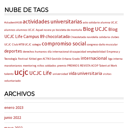
NUBE DE TAGS
actividades universitarias
#studentHUB
acto solidario
alumna UCJC
Blog UCJC
Blog
alumnos
alumnos UCJC
Aquel no era yo
bicicleta de montaña
UCJC Life
Campus 89
chocolatada
Chocolatada navideña solidaria
clubes
compromiso social
UCJC
Club MTB UCJC
colegio
congreso
daño muscular
deportes
derechos humanos
día internacional discapacidad
empleabilidad
Empresa y
internacional
Tecnología
Festival
fútbol
gen ACTN3
Gestión Urbana
Grado
liga interna
maratonianos
mentoring
niños soldados
premio
PREMIOS
REVISTA ACOP
Talent at Work
ucjc
UCJC Life
vida universitaria
talento
universidad
visitas
voluntariado
ARCHIVOS
enero 2023
junio 2022
mayo 2022