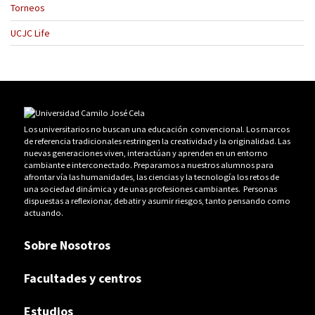
Torneos
UCJC Life
Los universitarios no buscan una educación convencional. Los marcos
de referencia tradicionales restringen la creatividad y la originalidad. Las
nuevas generaciones viven, interactúan y aprenden en un entorno
cambiante e interconectado. Preparamos a nuestros alumnos para
afrontar vía las humanidades, las ciencias y la tecnología los retos de
una sociedad dinámica y de unas profesiones cambiantes. Personas
dispuestas a reflexionar, debatir y asumir riesgos, tanto pensando como
actuando.
Sobre Nosotros
Facultades y centros
Estudios