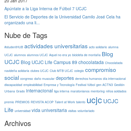
20 Jan 2017
Apúntate a la Liga Interna de Fútbol 7 UCJC
El Servicio de Deportes de la Universidad Camilo José Cela ha
organizado una li...
Nube de Tags
actividades universitarias
#studentHUB
acto solidario
alumna
Blog
UCJC
alumnos
alumnos UCJC
Aquel no era yo
bicicleta de montaña
UCJC
Blog UCJC Life
Campus 89
chocolatada
Chocolatada
compromiso
navideña solidaria
clubes UCJC
Club MTB UCJC
colegio
social
deportes
congreso
daño muscular
derechos humanos
día internacional
discapacidad
empleabilidad
Empresa y Tecnología
Festival
fútbol
gen ACTN3
Gestión
internacional
Urbana
Grado
liga interna
maratonianos
mentoring
niños soldados
ucjc
UCJC
premio
PREMIOS
REVISTA ACOP
Talent at Work
talento
Life
vida universitaria
universidad
visitas
voluntariado
Archivos