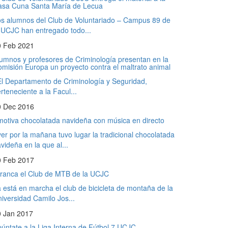
asa Cuna Santa María de Lecua
s alumnos del Club de Voluntariado – Campus 89 de
 UCJC han entregado todo...
0 Feb 2021
umnos y profesores de Criminología presentan en la
misión Europa un proyecto contra el maltrato animal
 Departamento de Criminología y Seguridad,
rteneciente a la Facul...
0 Dec 2016
otiva chocolatada navideña con música en directo
er por la mañana tuvo lugar la tradicional chocolatada
videña en la que al...
0 Feb 2017
ranca el Club de MTB de la UCJC
 está en marcha el club de bicicleta de montaña de la
iversidad Camilo Jos...
0 Jan 2017
úntate a la Liga Interna de Fútbol 7 UCJC