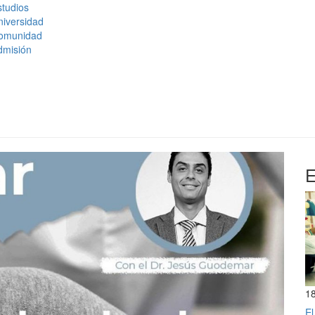
tudios
niversidad
omunidad
dmisión
E
1
El