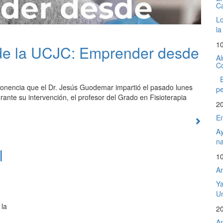
C
Lo
la
1
 de la UCJC: Emprender desde
Al
Co
El
ponencia que el Dr. Jesús Guodemar impartió el pasado lunes
pe
ante su intervención, el profesor del Grado en Fisioterapia
2
Em
Ay
na
l
1
Ar
Ya
Un
 la
2
Ap