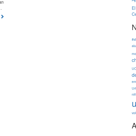
an
El
…
Ce
N
#s
al
mo
c
U
d
em
Ur
ni
u
vo
A