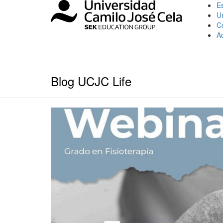
Es
U
C
A
Blog UCJC Life