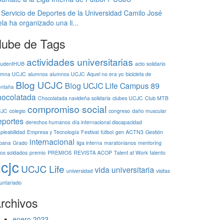
 Servicio de Deportes de la Universidad Camilo José
la ha organizado una li...
ube de Tags
actividades universitarias
tudentHUB
acto solidario
umna UCJC
alumnos
alumnos UCJC
Aquel no era yo
bicicleta de
Blog UCJC
Blog UCJC Life
Campus 89
ntaña
hocolatada
Chocolatada navideña solidaria
clubes UCJC
Club MTB
compromiso social
CJC
colegio
congreso
daño muscular
eportes
derechos humanos
día internacional discapacidad
pleabilidad
Empresa y Tecnología
Festival
fútbol
gen ACTN3
Gestión
internacional
bana
Grado
liga interna
maratonianos
mentoring
ños soldados
premio
PREMIOS
REVISTA ACOP
Talent at Work
talento
cjc
UCJC Life
vida universitaria
universidad
visitas
luntariado
rchivos
enero 2023