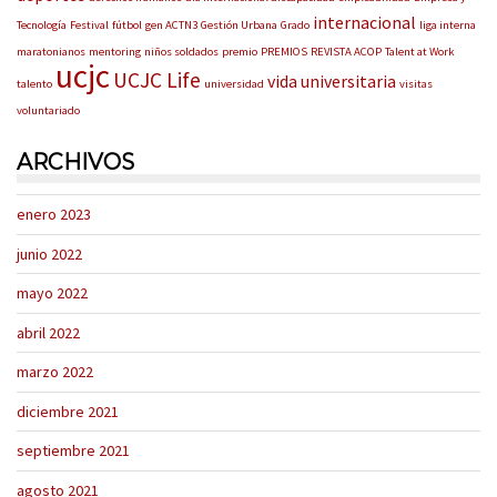
internacional
Tecnología
Festival
fútbol
gen ACTN3
Gestión Urbana
Grado
liga interna
maratonianos
mentoring
niños soldados
premio
PREMIOS
REVISTA ACOP
Talent at Work
ucjc
UCJC Life
vida universitaria
talento
universidad
visitas
voluntariado
ARCHIVOS
enero 2023
junio 2022
mayo 2022
abril 2022
marzo 2022
diciembre 2021
septiembre 2021
agosto 2021