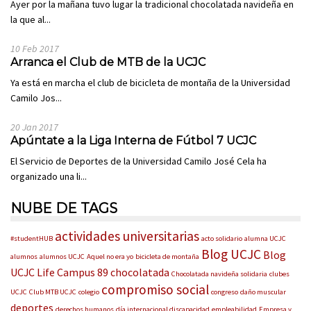
Ayer por la mañana tuvo lugar la tradicional chocolatada navideña en
la que al...
10 Feb 2017
Arranca el Club de MTB de la UCJC
Ya está en marcha el club de bicicleta de montaña de la Universidad
Camilo Jos...
20 Jan 2017
Apúntate a la Liga Interna de Fútbol 7 UCJC
El Servicio de Deportes de la Universidad Camilo José Cela ha
organizado una li...
NUBE DE TAGS
actividades universitarias
#studentHUB
acto solidario
alumna UCJC
Blog UCJC
Blog
alumnos
alumnos UCJC
Aquel no era yo
bicicleta de montaña
UCJC Life
Campus 89
chocolatada
Chocolatada navideña solidaria
clubes
compromiso social
UCJC
Club MTB UCJC
colegio
congreso
daño muscular
deportes
derechos humanos
día internacional discapacidad
empleabilidad
Empresa y