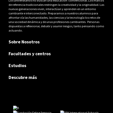
Los universitarios no buscan una educación convencional. Los marcos
de referencia tradicionales restringen la creatividad y la originalidad. Las
nuevas generaciones viven, interactúan y aprenden en un entorno
cambiante e interconectado. Preparamos a nuestros alumnos para
afrontar vía las humanidades, las ciencias y la tecnología los retos de
una sociedad dinámica y de unas profesiones cambiantes. Personas
dispuestas a reflexionar, debatir y asumir riesgos, tanto pensando como
actuando.
Sobre Nosotros
Facultades y centros
Estudios
Descubre más