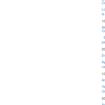
C
Lo
la
1
Al
Co
El
pe
2
Em
Ay
na
1
Ar
Ya
Un
2
Ap