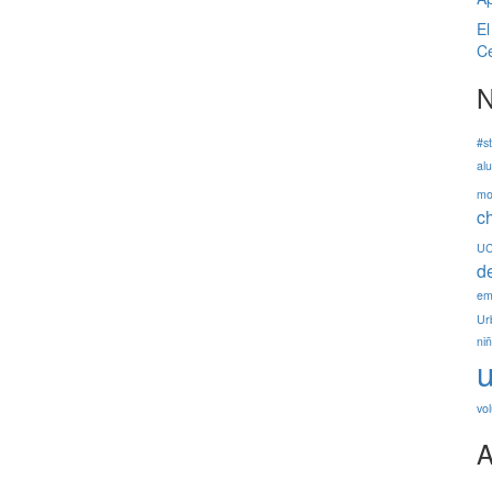
El
Ce
N
#s
al
mo
c
U
d
em
Ur
ni
u
vo
A