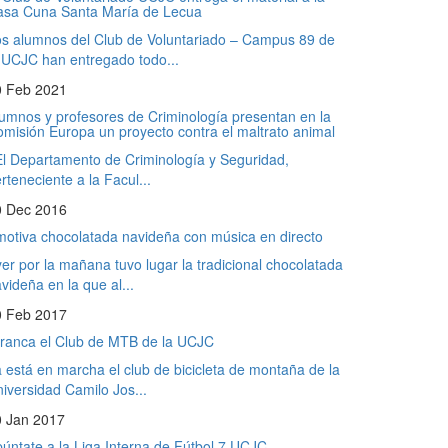
asa Cuna Santa María de Lecua
s alumnos del Club de Voluntariado – Campus 89 de
 UCJC han entregado todo...
0 Feb 2021
umnos y profesores de Criminología presentan en la
misión Europa un proyecto contra el maltrato animal
 Departamento de Criminología y Seguridad,
rteneciente a la Facul...
0 Dec 2016
otiva chocolatada navideña con música en directo
er por la mañana tuvo lugar la tradicional chocolatada
videña en la que al...
0 Feb 2017
ranca el Club de MTB de la UCJC
 está en marcha el club de bicicleta de montaña de la
iversidad Camilo Jos...
0 Jan 2017
úntate a la Liga Interna de Fútbol 7 UCJC