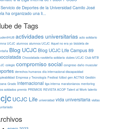
 Servicio de Deportes de la Universidad Camilo José
la ha organizado una li...
ube de Tags
actividades universitarias
tudentHUB
acto solidario
umna UCJC
alumnos
alumnos UCJC
Aquel no era yo
bicicleta de
Blog UCJC
Blog UCJC Life
Campus 89
ntaña
hocolatada
Chocolatada navideña solidaria
clubes UCJC
Club MTB
compromiso social
CJC
colegio
congreso
daño muscular
eportes
derechos humanos
día internacional discapacidad
pleabilidad
Empresa y Tecnología
Festival
fútbol
gen ACTN3
Gestión
internacional
bana
Grado
liga interna
maratonianos
mentoring
ños soldados
premio
PREMIOS
REVISTA ACOP
Talent at Work
talento
cjc
UCJC Life
vida universitaria
universidad
visitas
luntariado
rchivos
enero 2023