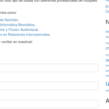
o todo tipo de dudas con diferentes profesionales de múltiples
El
Ce
ertos como:
N
de Nutrición
.
 Informática Biomédica
.
ne y Ficción Audiovisual
.
#s
o en Relaciones Internacionales
.
al
r confiar en nosotros!
mo
c
U
d
em
Ur
ni
u
vo
A