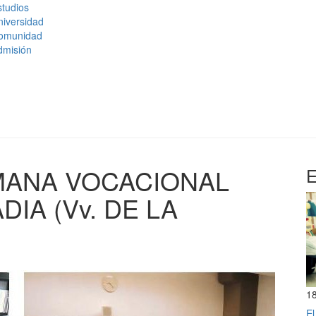
tudios
niversidad
omunidad
dmisión
EMANA VOCACIONAL
E
IA (Vv. DE LA
1
El