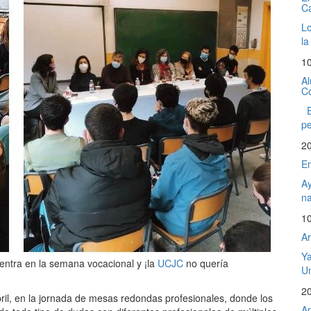
C
Lo
la
1
Al
Co
El
pe
2
Em
Ay
na
1
Ar
Ya
entra en la semana vocacional y ¡la
UCJC
no quería
Un
2
bril, en la jornada de mesas redondas profesionales, donde los
Ap