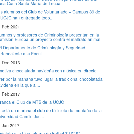
asa Cuna Santa María de Lecua
s alumnos del Club de Voluntariado – Campus 89 de
 UCJC han entregado todo...
0 Feb 2021
umnos y profesores de Criminología presentan en la
misión Europa un proyecto contra el maltrato animal
 Departamento de Criminología y Seguridad,
rteneciente a la Facul...
0 Dec 2016
otiva chocolatada navideña con música en directo
er por la mañana tuvo lugar la tradicional chocolatada
videña en la que al...
0 Feb 2017
ranca el Club de MTB de la UCJC
 está en marcha el club de bicicleta de montaña de la
iversidad Camilo Jos...
0 Jan 2017
úntate a la Liga Interna de Fútbol 7 UCJC