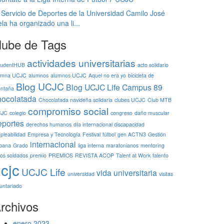
 Servicio de Deportes de la Universidad Camilo José
la ha organizado una li...
ube de Tags
actividades universitarias
tudentHUB
acto solidario
umna UCJC
alumnos
alumnos UCJC
Aquel no era yo
bicicleta de
Blog UCJC
Blog UCJC Life
Campus 89
ntaña
hocolatada
Chocolatada navideña solidaria
clubes UCJC
Club MTB
compromiso social
CJC
colegio
congreso
daño muscular
eportes
derechos humanos
día internacional discapacidad
pleabilidad
Empresa y Tecnología
Festival
fútbol
gen ACTN3
Gestión
internacional
bana
Grado
liga interna
maratonianos
mentoring
ños soldados
premio
PREMIOS
REVISTA ACOP
Talent at Work
talento
cjc
UCJC Life
vida universitaria
universidad
visitas
luntariado
rchivos
enero 2023