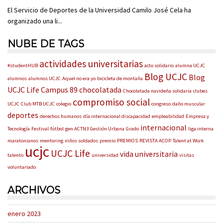
El Servicio de Deportes de la Universidad Camilo José Cela ha
organizado una li...
NUBE DE TAGS
actividades universitarias
#studentHUB
acto solidario
alumna UCJC
Blog UCJC
Blog
alumnos
alumnos UCJC
Aquel no era yo
bicicleta de montaña
UCJC Life
Campus 89
chocolatada
Chocolatada navideña solidaria
clubes
compromiso social
UCJC
Club MTB UCJC
colegio
congreso
daño muscular
deportes
derechos humanos
día internacional discapacidad
empleabilidad
Empresa y
internacional
Tecnología
Festival
fútbol
gen ACTN3
Gestión Urbana
Grado
liga interna
maratonianos
mentoring
niños soldados
premio
PREMIOS
REVISTA ACOP
Talent at Work
ucjc
UCJC Life
vida universitaria
talento
universidad
visitas
voluntariado
ARCHIVOS
enero 2023