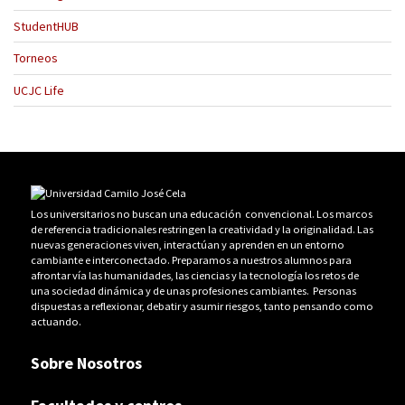
StudentHUB
Torneos
UCJC Life
Los universitarios no buscan una educación convencional. Los marcos
de referencia tradicionales restringen la creatividad y la originalidad. Las
nuevas generaciones viven, interactúan y aprenden en un entorno
cambiante e interconectado. Preparamos a nuestros alumnos para
afrontar vía las humanidades, las ciencias y la tecnología los retos de
una sociedad dinámica y de unas profesiones cambiantes. Personas
dispuestas a reflexionar, debatir y asumir riesgos, tanto pensando como
actuando.
Sobre Nosotros