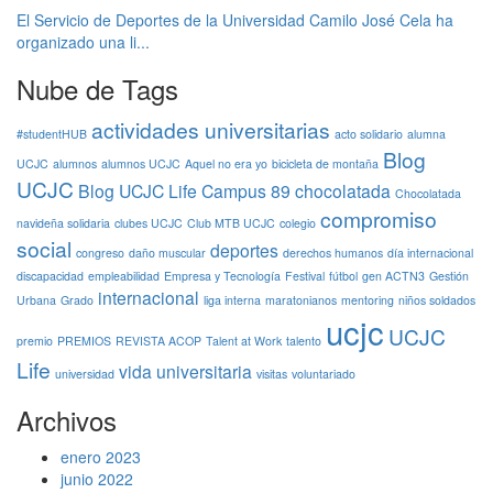
El Servicio de Deportes de la Universidad Camilo José Cela ha
organizado una li...
Nube de Tags
actividades universitarias
#studentHUB
acto solidario
alumna
Blog
UCJC
alumnos
alumnos UCJC
Aquel no era yo
bicicleta de montaña
UCJC
Blog UCJC Life
Campus 89
chocolatada
Chocolatada
compromiso
navideña solidaria
clubes UCJC
Club MTB UCJC
colegio
social
deportes
congreso
daño muscular
derechos humanos
día internacional
discapacidad
empleabilidad
Empresa y Tecnología
Festival
fútbol
gen ACTN3
Gestión
internacional
Urbana
Grado
liga interna
maratonianos
mentoring
niños soldados
ucjc
UCJC
premio
PREMIOS
REVISTA ACOP
Talent at Work
talento
Life
vida universitaria
universidad
visitas
voluntariado
Archivos
enero 2023
junio 2022