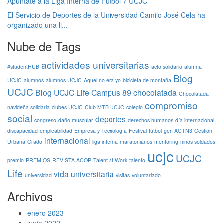
Apúntate a la Liga Interna de Fútbol 7 UCJC
El Servicio de Deportes de la Universidad Camilo José Cela ha
organizado una li...
Nube de Tags
actividades universitarias
#studentHUB
acto solidario
alumna
Blog
UCJC
alumnos
alumnos UCJC
Aquel no era yo
bicicleta de montaña
UCJC
Blog UCJC Life
Campus 89
chocolatada
Chocolatada
compromiso
navideña solidaria
clubes UCJC
Club MTB UCJC
colegio
social
deportes
congreso
daño muscular
derechos humanos
día internacional
discapacidad
empleabilidad
Empresa y Tecnología
Festival
fútbol
gen ACTN3
Gestión
internacional
Urbana
Grado
liga interna
maratonianos
mentoring
niños soldados
ucjc
UCJC
premio
PREMIOS
REVISTA ACOP
Talent at Work
talento
Life
vida universitaria
universidad
visitas
voluntariado
Archivos
enero 2023
junio 2022