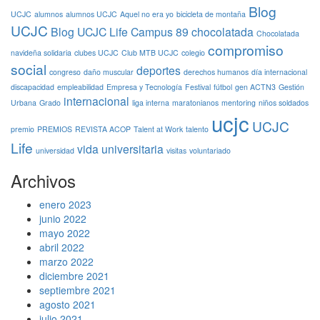
Blog
UCJC
alumnos
alumnos UCJC
Aquel no era yo
bicicleta de montaña
UCJC
Blog UCJC Life
Campus 89
chocolatada
Chocolatada
compromiso
navideña solidaria
clubes UCJC
Club MTB UCJC
colegio
social
deportes
congreso
daño muscular
derechos humanos
día internacional
discapacidad
empleabilidad
Empresa y Tecnología
Festival
fútbol
gen ACTN3
Gestión
internacional
Urbana
Grado
liga interna
maratonianos
mentoring
niños soldados
ucjc
UCJC
premio
PREMIOS
REVISTA ACOP
Talent at Work
talento
Life
vida universitaria
universidad
visitas
voluntariado
Archivos
enero 2023
junio 2022
mayo 2022
abril 2022
marzo 2022
diciembre 2021
septiembre 2021
agosto 2021
julio 2021