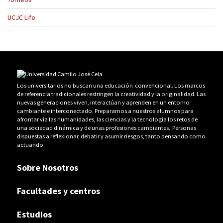
UCJC Life
Los universitarios no buscan una educación convencional. Los marcos
de referencia tradicionales restringen la creatividad y la originalidad. Las
nuevas generaciones viven, interactúan y aprenden en un entorno
cambiante e interconectado. Preparamos a nuestros alumnos para
afrontar vía las humanidades, las ciencias y la tecnología los retos de
una sociedad dinámica y de unas profesiones cambiantes. Personas
dispuestas a reflexionar, debatir y asumir riesgos, tanto pensando como
actuando.
Sobre Nosotros
Facultades y centros
Estudios