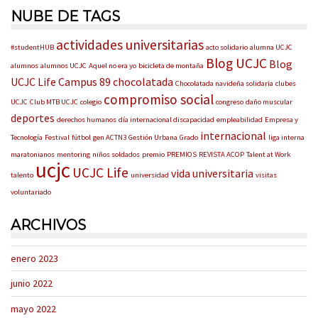
NUBE DE TAGS
actividades universitarias
#studentHUB
acto solidario
alumna UCJC
Blog UCJC
Blog
alumnos
alumnos UCJC
Aquel no era yo
bicicleta de montaña
UCJC Life
Campus 89
chocolatada
Chocolatada navideña solidaria
clubes
compromiso social
UCJC
Club MTB UCJC
colegio
congreso
daño muscular
deportes
derechos humanos
día internacional discapacidad
empleabilidad
Empresa y
internacional
Tecnología
Festival
fútbol
gen ACTN3
Gestión Urbana
Grado
liga interna
maratonianos
mentoring
niños soldados
premio
PREMIOS
REVISTA ACOP
Talent at Work
ucjc
UCJC Life
vida universitaria
talento
universidad
visitas
voluntariado
ARCHIVOS
enero 2023
junio 2022
mayo 2022