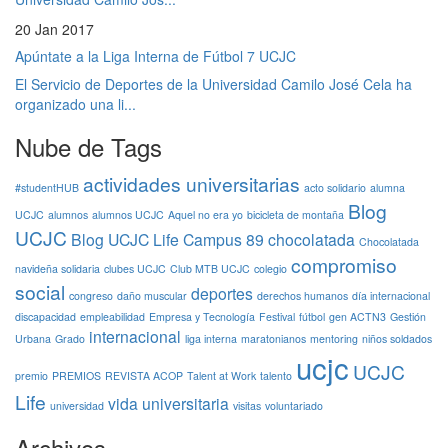
20 Jan 2017
Apúntate a la Liga Interna de Fútbol 7 UCJC
El Servicio de Deportes de la Universidad Camilo José Cela ha
organizado una li...
Nube de Tags
actividades universitarias
#studentHUB
acto solidario
alumna
Blog
UCJC
alumnos
alumnos UCJC
Aquel no era yo
bicicleta de montaña
UCJC
Blog UCJC Life
Campus 89
chocolatada
Chocolatada
compromiso
navideña solidaria
clubes UCJC
Club MTB UCJC
colegio
social
deportes
congreso
daño muscular
derechos humanos
día internacional
discapacidad
empleabilidad
Empresa y Tecnología
Festival
fútbol
gen ACTN3
Gestión
internacional
Urbana
Grado
liga interna
maratonianos
mentoring
niños soldados
ucjc
UCJC
premio
PREMIOS
REVISTA ACOP
Talent at Work
talento
Life
vida universitaria
universidad
visitas
voluntariado
Archivos