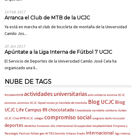
10 Feb 2017
Arranca el Club de MTB de la UCJC
Ya está en marcha el club de bicicleta de montaña de la Universidad
Camilo Jos...
20 Jan 2017
Apúntate a la Liga Interna de Fútbol 7 UCJC
El Servicio de Deportes de la Universidad Camilo José Cela ha
organizado una li...
NUBE DE TAGS
actividades universitarias
#studentHUB
acto solidario
alumna UCJC
Blog UCJC
Blog
alumnos
alumnos UCJC
Aquel no era yo
bicicleta de montaña
UCJC Life
Campus 89
chocolatada
Chocolatada navideña solidaria
clubes
compromiso social
UCJC
Club MTB UCJC
colegio
congreso
daño muscular
deportes
derechos humanos
día internacional discapacidad
empleabilidad
Empresa y
internacional
Tecnología
Festival
fútbol
gen ACTN3
Gestión Urbana
Grado
liga interna