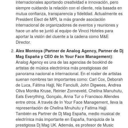
internacionales aportando creatividad e innovación, pero
siempre cuidando la relación con el cliente, rela basada en
mutua confianza, transparencia y fidelidad. Actualmente es
President Elect de MPI, la más grande asociación
internacional de organizadores de eventos y reuniones y
hace un año se juntó al equipo de Vincci Hoteles para
aportar la visión del cluente a la cadena como M&E
Director.
Alex Montoya (Partner de Analog Agency, Partner de Dj
Mag España y CEO de In Your Face Management)
:
Analog Agency es una de las agencias de bookind de
artistas de música electrónica más prestigiosas del
panorama nacional e internacional. En el roster de artistas
suenan nombres tan importantes como: Carl Cox, Deborah
de Luca, Fátima Hajji, Nic Fanciulli, John Digwees, Andrea
Oliva Monika Kruse, Reinier Zonneveld, Chelina Manuhutu,
Eats Everything, Gonçalo, Anna Tur o Francisco Allendes
entre otros. A través de In Your Face Management, lleva la
representación de Chelina Mnuhutu y Fatima Hajji.
También es Partner de Dj Mag España, medio musical de
electrínica más importante en España, franquicia de la
prestigiosa Dj Mag UK. Además, es profesor de Music