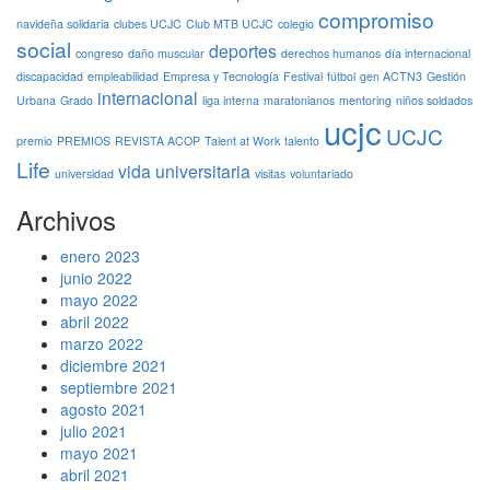
compromiso
navideña solidaria
clubes UCJC
Club MTB UCJC
colegio
social
deportes
congreso
daño muscular
derechos humanos
día internacional
discapacidad
empleabilidad
Empresa y Tecnología
Festival
fútbol
gen ACTN3
Gestión
internacional
Urbana
Grado
liga interna
maratonianos
mentoring
niños soldados
ucjc
UCJC
premio
PREMIOS
REVISTA ACOP
Talent at Work
talento
Life
vida universitaria
universidad
visitas
voluntariado
Archivos
enero 2023
junio 2022
mayo 2022
abril 2022
marzo 2022
diciembre 2021
septiembre 2021
agosto 2021
julio 2021
mayo 2021
abril 2021