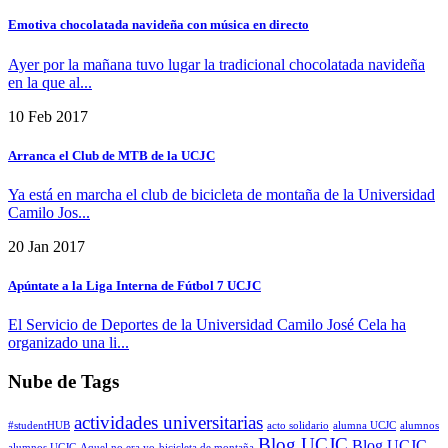
Emotiva chocolatada navideña con música en directo
Ayer por la mañana tuvo lugar la tradicional chocolatada navideña
en la que al...
10 Feb 2017
Arranca el Club de MTB de la UCJC
Ya está en marcha el club de bicicleta de montaña de la Universidad
Camilo Jos...
20 Jan 2017
Apúntate a la Liga Interna de Fútbol 7 UCJC
El Servicio de Deportes de la Universidad Camilo José Cela ha
organizado una li...
Nube de Tags
actividades universitarias
#studentHUB
acto solidario
alumna UCJC
alumnos
Blog UCJC
Blog UCJC
alumnos UCJC
Aquel no era yo
bicicleta de montaña