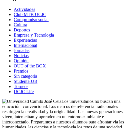
Actividades
Club MTB UCJC
Compromiso social
Cultura
Deportes
Empresa y Tecnología
Experiencias
Internacional
Jornadas
Noticias
Opinión
OUT of the BOX
Premios
Sin categoría
StudentHUB
Torneos
UCJC Life
Los universitarios no buscan una
educación convencional. Los marcos de referencia tradicionales
restringen la creatividad y la originalidad. Las nuevas generaciones
viven, interactúan y aprenden en un entorno cambiante e
interconectado. Preparamos a nuestros alumnos para afrontar vía las
humanidades, las ciencias y la tecnología los retos de una sociedad