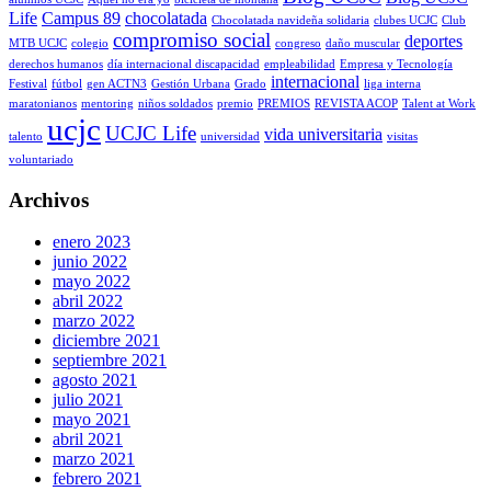
Life
Campus 89
chocolatada
Chocolatada navideña solidaria
clubes UCJC
Club
compromiso social
deportes
MTB UCJC
colegio
congreso
daño muscular
derechos humanos
día internacional discapacidad
empleabilidad
Empresa y Tecnología
internacional
Festival
fútbol
gen ACTN3
Gestión Urbana
Grado
liga interna
maratonianos
mentoring
niños soldados
premio
PREMIOS
REVISTA ACOP
Talent at Work
ucjc
UCJC Life
vida universitaria
talento
universidad
visitas
voluntariado
Archivos
enero 2023
junio 2022
mayo 2022
abril 2022
marzo 2022
diciembre 2021
septiembre 2021
agosto 2021
julio 2021
mayo 2021
abril 2021
marzo 2021
febrero 2021