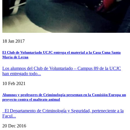
18 Jan 2017
El Club de Voluntariado UCJC entrega el material a la Casa Cuna Santa
María de Lecua
Los alumnos del Club de Voluntariado – Campus 89 de la UCJC
han entregado todo...
10 Feb 2021
Alumnos y profesores de Criminología presentan en la Comisión Europa un
proyecto contra el maltrato animal
El Departamento de Criminología y Seguridad, perteneciente a la
Facul...
20 Dec 2016