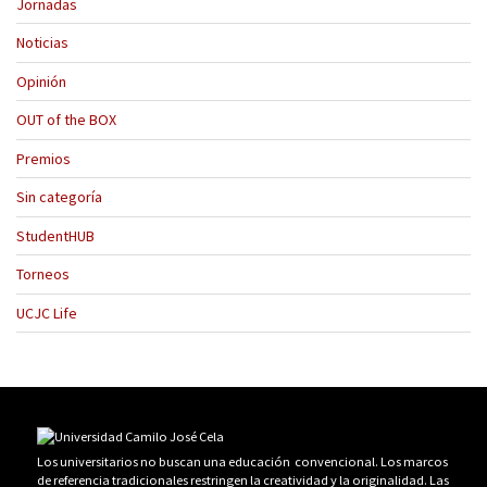
Jornadas
Noticias
Opinión
OUT of the BOX
Premios
Sin categoría
StudentHUB
Torneos
UCJC Life
Los universitarios no buscan una educación convencional. Los marcos
de referencia tradicionales restringen la creatividad y la originalidad. Las