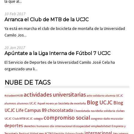
la que al...
10 Feb 2017
Arranca el Club de MTB de la UCJC
Ya está en marcha el club de bicicleta de montaña de la Universidad
Camilo Jos...
20 Jan 2017
Apúntate a la Liga Interna de Fútbol 7 UCJC
El Servicio de Deportes de la Universidad Camilo José Cela ha
organizado una li...
NUBE DE TAGS
actividades universitarias
#studentHUB
acto solidario
alumna UCJC
Blog UCJC
Blog
alumnos
alumnos UCJC
Aquel no era yo
bicicleta de montaña
UCJC Life
Campus 89
chocolatada
Chocolatada navideña solidaria
clubes
compromiso social
UCJC
Club MTB UCJC
colegio
congreso
daño muscular
deportes
derechos humanos
día internacional discapacidad
empleabilidad
Empresa y
internacional
Tecnología
Festival
fútbol
gen ACTN3
Gestión Urbana
Grado
liga interna