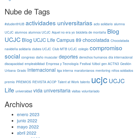
Nube de Tags
actividades universitarias
#studentHUB
acto solidario
alumna
Blog
UCJC
alumnos
alumnos UCJC
Aquel no era yo
bicicleta de montaña
UCJC
Blog UCJC Life
Campus 89
chocolatada
Chocolatada
compromiso
navideña solidaria
clubes UCJC
Club MTB UCJC
colegio
social
deportes
congreso
daño muscular
derechos humanos
día internacional
discapacidad
empleabilidad
Empresa y Tecnología
Festival
fútbol
gen ACTN3
Gestión
internacional
Urbana
Grado
liga interna
maratonianos
mentoring
niños soldados
ucjc
UCJC
premio
PREMIOS
REVISTA ACOP
Talent at Work
talento
Life
vida universitaria
universidad
visitas
voluntariado
Archivos
enero 2023
junio 2022
mayo 2022
abril 2022