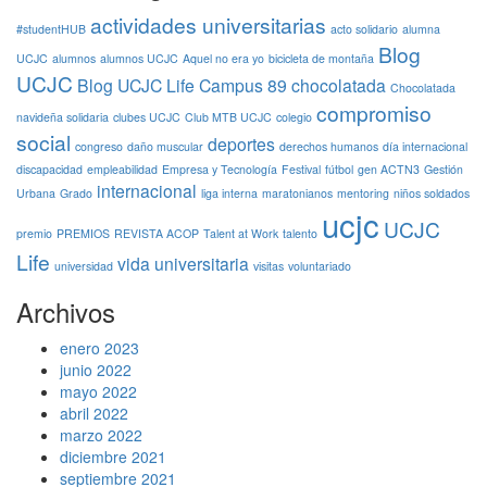
actividades universitarias
#studentHUB
acto solidario
alumna
Blog
UCJC
alumnos
alumnos UCJC
Aquel no era yo
bicicleta de montaña
UCJC
Blog UCJC Life
Campus 89
chocolatada
Chocolatada
compromiso
navideña solidaria
clubes UCJC
Club MTB UCJC
colegio
social
deportes
congreso
daño muscular
derechos humanos
día internacional
discapacidad
empleabilidad
Empresa y Tecnología
Festival
fútbol
gen ACTN3
Gestión
internacional
Urbana
Grado
liga interna
maratonianos
mentoring
niños soldados
ucjc
UCJC
premio
PREMIOS
REVISTA ACOP
Talent at Work
talento
Life
vida universitaria
universidad
visitas
voluntariado
Archivos
enero 2023
junio 2022
mayo 2022
abril 2022
marzo 2022
diciembre 2021
septiembre 2021