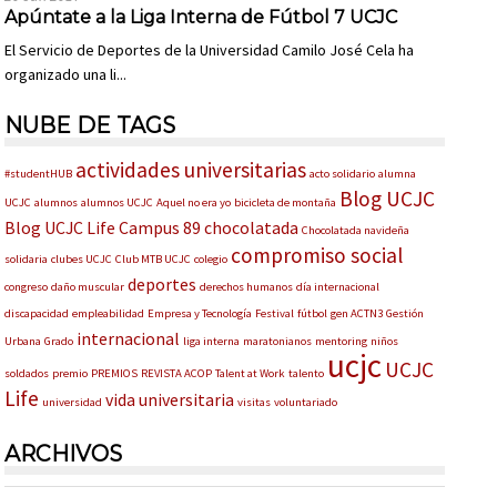
Apúntate a la Liga Interna de Fútbol 7 UCJC
El Servicio de Deportes de la Universidad Camilo José Cela ha
organizado una li...
NUBE DE TAGS
actividades universitarias
#studentHUB
acto solidario
alumna
Blog UCJC
UCJC
alumnos
alumnos UCJC
Aquel no era yo
bicicleta de montaña
Blog UCJC Life
Campus 89
chocolatada
Chocolatada navideña
compromiso social
solidaria
clubes UCJC
Club MTB UCJC
colegio
deportes
congreso
daño muscular
derechos humanos
día internacional
discapacidad
empleabilidad
Empresa y Tecnología
Festival
fútbol
gen ACTN3
Gestión
internacional
Urbana
Grado
liga interna
maratonianos
mentoring
niños
ucjc
UCJC
soldados
premio
PREMIOS
REVISTA ACOP
Talent at Work
talento
Life
vida universitaria
universidad
visitas
voluntariado
ARCHIVOS