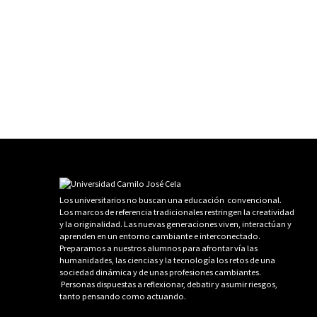
Los universitarios no buscan una educación convencional.
Los marcos de referencia tradicionales restringen la creatividad
y la originalidad. Las nuevas generaciones viven, interactúan y
aprenden en un entorno cambiante e interconectado.
Preparamos a nuestros alumnos para afrontar vía las
humanidades, las ciencias y la tecnología los retos de una
sociedad dinámica y de unas profesiones cambiantes.
Personas dispuestas a reflexionar, debatir y asumir riesgos,
tanto pensando como actuando.