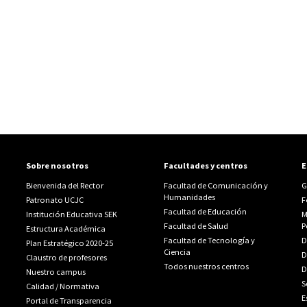
Sobre nosotros
Facultades y centros
E
Bienvenida del Rector
Facultad de Comunicación y
G
Humanidades
Patronato UCJC
F
Facultad de Educación
Institución Educativa SEK
M
Facultad de Salud
P
Estructura Académica
Facultad de Tecnología y
D
Plan Estratégico 2020-25
Ciencia
D
Claustro de profesores
Todos nuestros centros
D
Nuestro campus
S
Calidad
/
Normativa
E
Portal de Transparencia