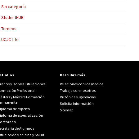
Sin categoría
StudentHUB
Torneos
UCJC Life
studios
Descubre más
rados y Dobles Titulaciones
Relaciones con los medios
ormación Profesional
Trabaja con nosotros
ásters y Másters Formación
Buzón de sugerencias
ermanente
Solicita información
iploma de experto
Sitemap
iploma de especialización
octorado
ecretaria de Alumnos
studios de Medicina y Salud