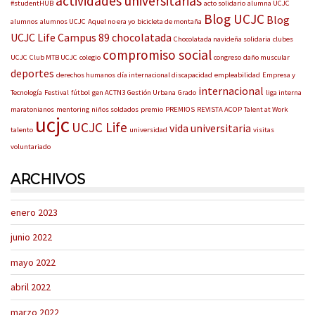
actividades universitarias
#studentHUB
acto solidario
alumna UCJC
Blog UCJC
Blog
alumnos
alumnos UCJC
Aquel no era yo
bicicleta de montaña
UCJC Life
Campus 89
chocolatada
Chocolatada navideña solidaria
clubes
compromiso social
UCJC
Club MTB UCJC
colegio
congreso
daño muscular
deportes
derechos humanos
día internacional discapacidad
empleabilidad
Empresa y
internacional
Tecnología
Festival
fútbol
gen ACTN3
Gestión Urbana
Grado
liga interna
maratonianos
mentoring
niños soldados
premio
PREMIOS
REVISTA ACOP
Talent at Work
ucjc
UCJC Life
vida universitaria
talento
universidad
visitas
voluntariado
ARCHIVOS
enero 2023
junio 2022
mayo 2022
abril 2022
marzo 2022