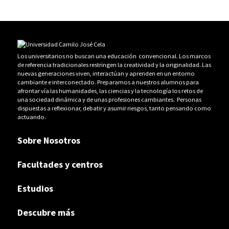
Los universitarios no buscan una educación convencional. Los marcos
de referencia tradicionales restringen la creatividad y la originalidad. Las
nuevas generaciones viven, interactúan y aprenden en un entorno
cambiante e interconectado. Preparamos a nuestros alumnos para
afrontar vía las humanidades, las ciencias y la tecnología los retos de
una sociedad dinámica y de unas profesiones cambiantes. Personas
dispuestas a reflexionar, debatir y asumir riesgos, tanto pensando como
actuando.
Sobre Nosotros
Facultades y centros
Estudios
Descubre más