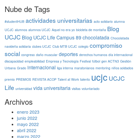
Nube de Tags
actividades universitarias
#studentHUB
acto solidario
alumna
Blog
UCJC
alumnos
alumnos UCJC
Aquel no era yo
bicicleta de montaña
UCJC
Blog UCJC Life
Campus 89
chocolatada
Chocolatada
compromiso
navideña solidaria
clubes UCJC
Club MTB UCJC
colegio
social
deportes
congreso
daño muscular
derechos humanos
día internacional
discapacidad
empleabilidad
Empresa y Tecnología
Festival
fútbol
gen ACTN3
Gestión
internacional
Urbana
Grado
liga interna
maratonianos
mentoring
niños soldados
ucjc
UCJC
premio
PREMIOS
REVISTA ACOP
Talent at Work
talento
Life
vida universitaria
universidad
visitas
voluntariado
Archivos
enero 2023
junio 2022
mayo 2022
abril 2022
marzo 2022