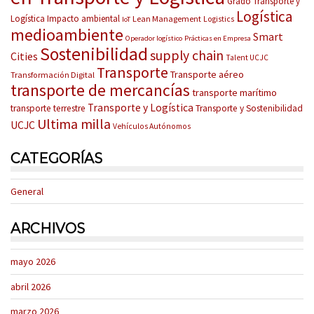
Grado Transporte y
Logística
Logística
Impacto ambiental
Lean Management
Logistics
IoT
medioambiente
Smart
Operador logístico
Prácticas en Empresa
Sostenibilidad
supply chain
Cities
Talent UCJC
Transporte
Transporte aéreo
Transformación Digital
transporte de mercancías
transporte marítimo
Transporte y Logística
transporte terrestre
Transporte y Sostenibilidad
Ultima milla
UCJC
Vehículos Autónomos
CATEGORÍAS
General
ARCHIVOS
mayo 2026
abril 2026
marzo 2026