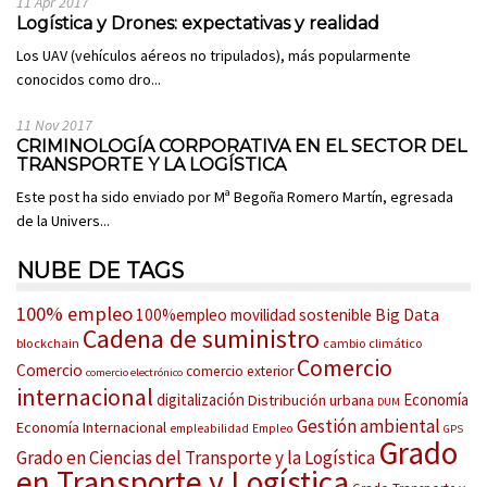
11 Apr 2017
Logística y Drones: expectativas y realidad
Los UAV (vehículos aéreos no tripulados), más popularmente
conocidos como dro...
11 Nov 2017
CRIMINOLOGÍA CORPORATIVA EN EL SECTOR DEL
TRANSPORTE Y LA LOGÍSTICA
Este post ha sido enviado por Mª Begoña Romero Martín, egresada
de la Univers...
NUBE DE TAGS
100% empleo
Big Data
100%empleo movilidad sostenible
Cadena de suministro
blockchain
cambio climático
Comercio
Comercio
comercio exterior
comercio electrónico
internacional
digitalización
Economía
Distribución urbana
DUM
Gestión ambiental
Economía Internacional
empleabilidad
Empleo
GPS
Grado
Grado en Ciencias del Transporte y la Logística
en Transporte y Logística